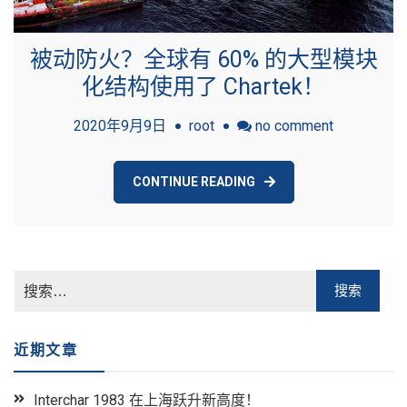
被动防火？全球有 60% 的大型模块
化结构使用了 Chartek！
on
2020年9月9日
root
no comment
被
动
CONTINUE READING
防
火？
全
球
有
60%
的
近期文章
大
型
Interchar 1983 在上海跃升新高度！